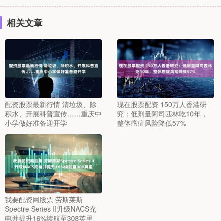
相关文章
配资股票最新行情 清垃圾、除
现在股票配资 150万人香港研
积水、开展科普宣传……重庆中
究：低剂量阿司匹林吃10年，
小学做好准备迎开学
整体癌症风险降低57%
我要配资网股票 劳斯莱斯
Spectre Series II升级NACS充
电并提升16%续航至308英里