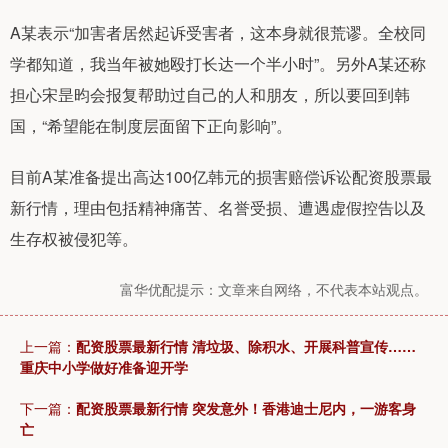
A某表示“加害者居然起诉受害者，这本身就很荒谬。全校同
学都知道，我当年被她殴打长达一个半小时”。另外A某还称
担心宋昰昀会报复帮助过自己的人和朋友，所以要回到韩
国，“希望能在制度层面留下正向影响”。
目前A某准备提出高达100亿韩元的损害赔偿诉讼配资股票最
新行情，理由包括精神痛苦、名誉受损、遭遇虚假控告以及
生存权被侵犯等。
富华优配提示：文章来自网络，不代表本站观点。
上一篇：
配资股票最新行情 清垃圾、除积水、开展科普宣传……
重庆中小学做好准备迎开学
下一篇：
配资股票最新行情 突发意外！香港迪士尼内，一游客身
亡