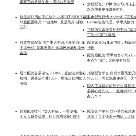
寅青瓦台共进午餐：团结非常重要
炒股配资开户网 美伊取消瑞士
双方需要更多准备时间
炒股最好用的手机软件 小米REDMI K90至
股市配资行情 Android 17完
尊版配置曝光：“骁龙8E+最强风冷”硬刚
Gemini智能代理、苹果式接力
8E5
正规的实盘股票配资平台 “幸
工吃出“家”的味道
股票在线配资 国产中大型SUV新势力! 岚
配资家 他写儿童电影，却靠
图追光S明黄车漆亮相 运动风拉满配激光
神剧
雷达
配资股配资 雷军坦言小米YU7
有点“小贵”：大家要有预期
股市配资交易论坛 2008年，张韶涵突发心
顶级配资平台 白鹿李晨风波
脏病，需要治疗费100w，母亲却伙同情人
粉20万，网友炮轰评论区，为
张镐
国内正规最好的配资公司 医
易得心梗的人，一般都有5个 “
占几个？
炒股配资技巧 “女人有福，一看便知。”一
配资开户平台 对不劳而获越
个女人越是福厚，往往越有这6个特征
危险！百丈怀海一句话，点醒