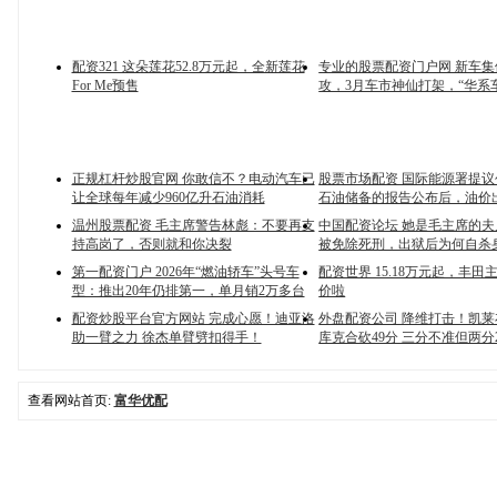
配资321 这朵莲花52.8万元起，全新莲花
专业的股票配资门户网 新车
For Me预售
攻，3月车市神仙打架，“华系
正规杠杆炒股官网 你敢信不？电动汽车已
股票市场配资 国际能源署提
让全球每年减少960亿升石油消耗
石油储备的报告公布后，油价
温州股票配资 毛主席警告林彪：不要再支
中国配资论坛 她是毛主席的夫人
持高岗了，否则就和你决裂
被免除死刑，出狱后为何自杀
第一配资门户 2026年“燃油轿车”头号车
配资世界 15.18万元起，丰田
型：推出20年仍排第一，单月销2万多台
价啦
配资炒股平台官方网站 完成心愿！迪亚洛
外盘配资公司 降维打击！凯莱
助一臂之力 徐杰单臂劈扣得手！
库克合砍49分 三分不准但两分2
查看网站首页:
富华优配