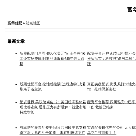
富华
富华优配
»
站点地图
最新文章
新股配资门户网 4000亿美元“药王合并”传
配资平台开户 AI支出担忧不
闻令市场费解 阿斯利康股价创6年最大跌
推演后市：科技股“退居二线”
幅
涨
股票优配平台 松弛感拉满“边玩边学”成暑
真正实盘配资 街头风打卡地
期亲子游主流
增一处拍照新去处
配资世界 美联储褐皮书：美国经济整体呈
配资平台推荐 四川雅安中巴车
现改善迹象 通胀压力有所缓解：就业市场
11伤 救援已结束
持续增长
有靠谱的股票配资平台吗 共同民主党支持
实盘配资最优秀的公司 无人
率下滑，党内斗争加剧，李在明邀请文在
乌克兰打算收手？