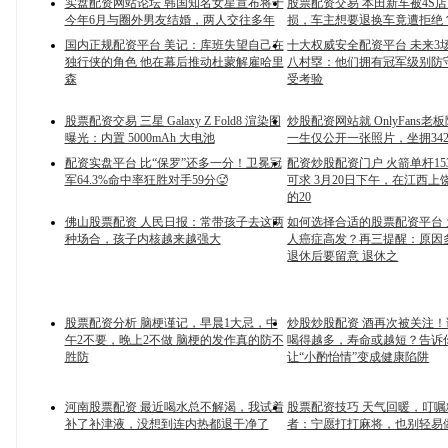
实盘配资网站论坛 韩国知名女星宣布将于
股票配资交易 本田新车被4S
今年6月与圈外男友结婚，两人交往多年
损，车主想要退换车竟遭拒绝
国内正规配资平台 美记：库班失望自己在
十大权威安全配资平台 未来3
独行侠的角色 他在幕后推动杜蒙解雇哈里
八村塁：他们拥有冠军级别防
森
受考验
股票配资交易 三星 Galaxy Z Fold8 渲染图
炒股配资网站就 OnlyFans
曝光：内置 5000mAh 大电池
一生仅公开一张照片，坐拥342
配资实盘平台 比“保罗”还多一分！卫冕冠
配资炒股配资门户 火箭单杆15
军64.3%命中率狂胜对手59分🥵
可求 3月20日下午，在江西上
的20
佛山股票配资 人民日报：常带孩子去这两
如何选择合适的股票配资平台
种场合，孩子内核越来越强大
人癌症高发？再三提醒：原因
退休后要留意 退休之
股票配资分析 脑梗谨记，早晨1大忌，中
炒股炒股配资 酒再次被关注
午2不要，晚上2不做 脑梗的发作真的防不
喝得越多，寿命或越短？告诉
胜防
让“小酌怡情”变成健康陷阱
河南股票配资 最近喝水总不解渴，我试着
股票配资技巧 天气回暖，叮
补了补津液，没想到连内热都退干净了
者：宁愿打打麻将，也别轻易